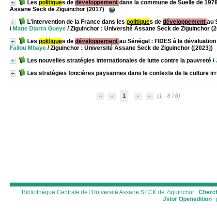
Les
politique
s de
développement
dans la commune de Suelle de 1978
Assane Seck de Ziguinchor (2017)
L'intervention de la France dans les
politique
s de
développement
au 
/
Mane Diarra Gueye
/ Ziguinchor : Université Assane Seck de Ziguinchor (
Les
politique
s de
développement
au Sénégal : FIDES à la dévaluatio
Fallou Mbaye
/ Ziguinchor : Université Assane Seck de Ziguinchor ([2023])
Les nouvelles stratégies internationales de lutte contre la pauvreté
/
Les stratégies foncières paysannes dans le contexte de la culture ir
1
(1 - 8 / 8)
Bibliothèque Centrale de l'Université Assane SECK de Ziguinchor
Cherch
Jstor
Openedition