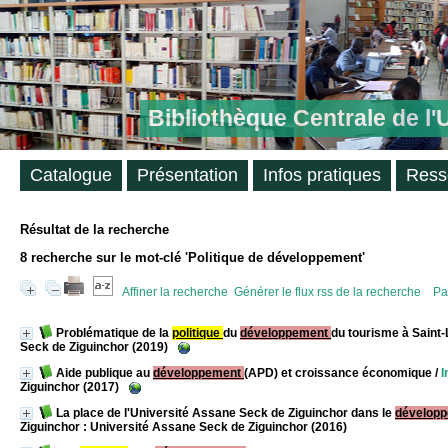
Bibliothèque Centrale de l
Catalogue
Présentation
Infos pratiques
Ress
Résultat de la recherche
8
recherche sur le mot-clé
'Politique de développement'
Affiner la recherche
Générer le flux rss de la recherche
Pa
Problématique de la
politique
du
développement
du tourisme à Saint-
Seck de Ziguinchor (2019)
Aide publique au
développement
(APD) et croissance économique
/
I
Ziguinchor (2017)
La place de l'Université Assane Seck de Ziguinchor dans le
dévelop
Ziguinchor : Université Assane Seck de Ziguinchor (2016)