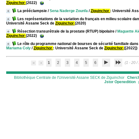
Ziguinchor
(2022)
La prééclampsie
/
Sena Naderge Zounfa
/
Ziguinchor
: Université As
Les représentations de la variation du français en milieu scolaire dans
Université Assane Seck de
Ziguinchor
(2020)
Résection transurétrale de la prostate (RTUP) bipolaire
/
Maguette Aï
Ziguinchor
(2022)
Le rôle du programme national de bourses de sécurité familiale dans
Mariama Coly
/
Ziguinchor
: Université Assane Seck de
Ziguinchor
([2022])
1
2
3
4
5
6
(1 - 20 /
Bibliothèque Centrale de l'Université Assane SECK de Ziguinchor
Cherch
Jstor
Openedition