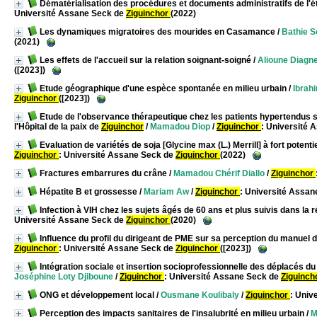
Dématérialisation des procédures et documents administratifs de l'ét
Université Assane Seck de
Ziguinchor
(2022)
Les dynamiques migratoires des mourides en Casamance
/
Bathie 
(2021)
Les effets de l'accueil sur la relation soignant-soigné
/
Alioune Diagn
([2023])
Etude géographique d'une espèce spontanée en milieu urbain
/
Ibrahi
Ziguinchor
([2023])
Etude de l'observance thérapeutique chez les patients hypertendus s
l'Hôpital de la paix de
Ziguinchor
/
Mamadou Diop
/
Ziguinchor
: Université
Evaluation de variétés de soja [Glycine max (L.) Merrill] à fort poten
Ziguinchor
: Université Assane Seck de
Ziguinchor
(2022)
Fractures embarrures du crâne
/
Mamadou Chérif Diallo
/
Ziguinchor
Hépatite B et grossesse
/
Mariam Aw
/
Ziguinchor
: Université Assa
Infection à VIH chez les sujets âgés de 60 ans et plus suivis dans la 
Université Assane Seck de
Ziguinchor
(2020)
Influence du profil du dirigeant de PME sur sa perception du manuel
Ziguinchor
: Université Assane Seck de
Ziguinchor
([2023])
Intégration sociale et insertion socioprofessionnelle des déplacés
Joséphine Loty Djiboune
/
Ziguinchor
: Université Assane Seck de
Ziguinch
ONG et développement local
/
Ousmane Koulibaly
/
Ziguinchor
: Univ
Perception des impacts sanitaires de l'insalubrité en milieu urbain
/
M