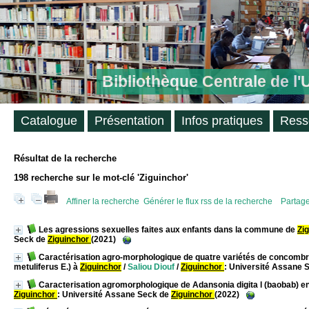
Bibliothèque Centrale de l
Catalogue
Présentation
Infos pratiques
Ress
Résultat de la recherche
198
recherche sur le mot-clé
'Ziguinchor'
Affiner la recherche
Générer le flux rss de la recherche
Partage
Les agressions sexuelles faites aux enfants dans la commune de
Zi
Seck de
Ziguinchor
(2021)
Caractérisation agro-morphologique de quatre variétés de concomb
metuliferus E.) à
Ziguinchor
/
Saliou Diouf
/
Ziguinchor
: Université Assane 
Caracterisation agromorphologique de Adansonia digita l (baobab) en
Ziguinchor
: Université Assane Seck de
Ziguinchor
(2022)