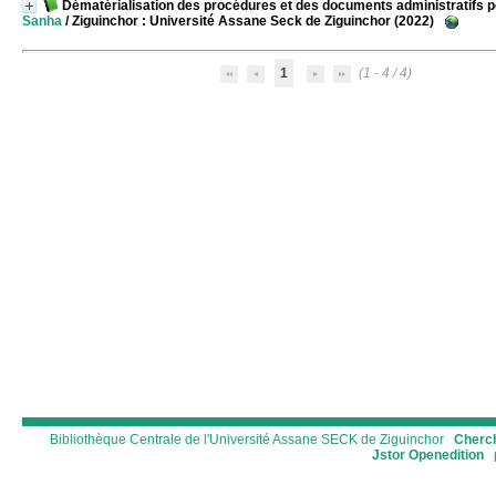
Dématérialisation des procédures et des documents administratifs po
Sanha
/ Ziguinchor : Université Assane Seck de Ziguinchor (2022)
1
(1 - 4 / 4)
Bibliothèque Centrale de l'Université Assane SECK de Ziguinchor
Cherch
Jstor
Openedition