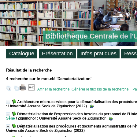
Bibliothèque Centrale de l
Catalogue
Présentation
Infos pratiques
Ress
Résultat de la recherche
4
recherche sur le mot-clé
'Dematerialization'
Affiner la recherche
Générer le flux rss de la recherche
Pa
Architecture micro-services pour la dématérialisation des procédur
: Université Assane Seck de Ziguinchor (2022)
Dématérialisation de l'expression des besoins du personnel de l'Un
Sène
/ Ziguinchor : Université Assane Seck de Ziguinchor
Dématérialisation des procédures et documents administratifs de l'ét
Université Assane Seck de Ziguinchor (2022)