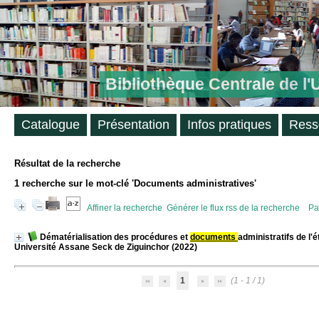
Bibliothèque Centrale de l
Catalogue
Présentation
Infos pratiques
Ress
Résultat de la recherche
1
recherche sur le mot-clé
'Documents administratives'
Affiner la recherche
Générer le flux rss de la recherche
Pa
Dématérialisation des procédures et
documents
administratifs de l'é
Université Assane Seck de Ziguinchor (2022)
1
(1 - 1 / 1)