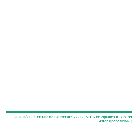
Bibliothèque Centrale de l'Université Assane SECK de Ziguinchor
Cherch
Jstor
Openedition